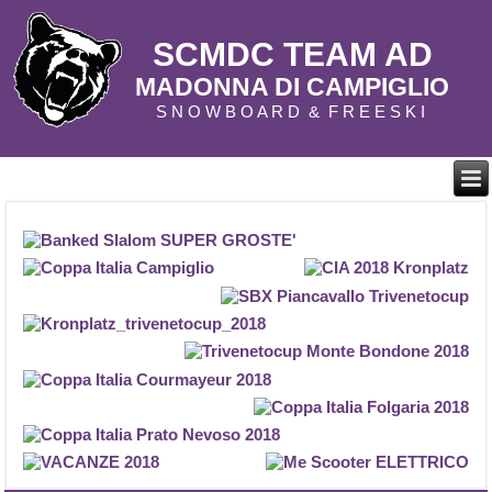
SCMDC TEAM AD
MADONNA DI CAMPIGLIO
S N O W B O A R D & F R E E S K I