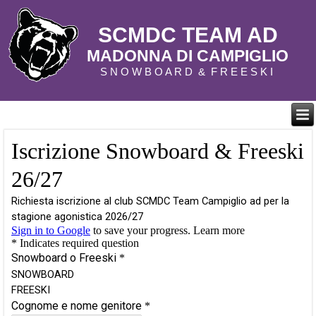
SCMDC TEAM AD
MADONNA DI CAMPIGLIO
S N O W B O A R D & F R E E S K I